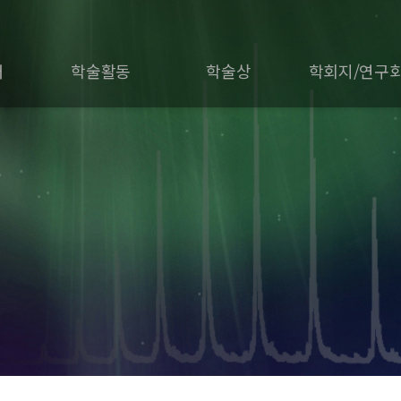
개
학술활동
학술상
학회지/연구