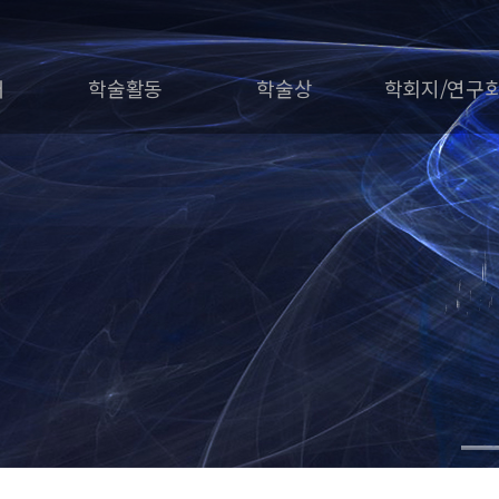
개
학술활동
학술상
학회지/연구