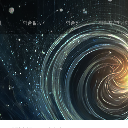
개
학술활동
학술상
학회지/연구