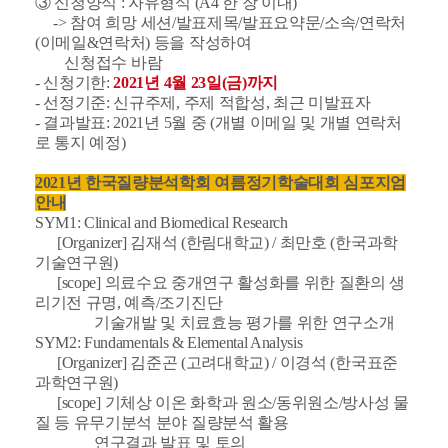
③ 신청양식 : 자유형식 (A4 한 장 이내)
-> 참여 희망 세션/발표제목/발표요약문/소속/연락처
(이메일&연락처) 등을 작성하여
신청접수 바람
- 신청기한:
2021년 4월 23일(금)까지
- 선정기준: 신규주제, 주제 적합성, 최근 미발표자
- 결과발표: 2021년 5월 중 (개별 이메일 및 개별 연락처
로 통지 예정)
2021년 한국질량분석학회 여름정기학술대회 심포지엄
안내
SYM1: Clinical and Biomedical Research
[Organizer] 김재석 (한림대학교) / 최만호 (한국과학
기술연구원)
[scope] 의료수요 중개연구 활성화를 위한 질환의 생
리기전 규명, 예측/조기진단
기술개발 및 치료효능 평가를 위한 연구소개
SYM2: Fundamentals & Elemental Analysis
[Organizer] 김준곤 (고려대학교) / 이경석 (한국표준
과학연구원)
[scope] 기체상 이온 화학과 원소/동위원소/방사성 물
질 등 유무기분석 분야 질량분석 활용
연구결과 발표 및 토의