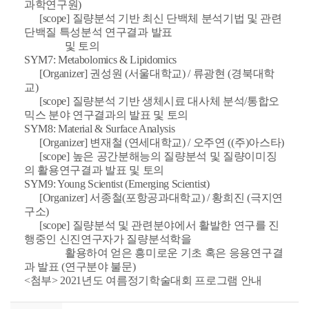
과학연구원)
[scope] 질량분석 기반 최신 단백체 분석기법 및 관련
단백질 특성분석 연구결과 발표
및 토의
SYM7: Metabolomics & Lipidomics
[Organizer] 권성원 (서울대학교) / 류광현 (경북대학
교)
[scope] 질량분석 기반 생체시료 대사체 분석/통합오
믹스 분야 연구결과의 발표 및 토의
SYM8: Material & Surface Analysis
[Organizer] 변재철 (연세대학교) / 오주연 ((주)아스타)
[scope] 높은 공간분해능의 질량분석 및 질량이미징
의 활용연구결과 발표 및 토의
SYM9: Young Scientist (Emerging Scientist)
[Organizer] 서종철(포항공과대학교) / 황희진 (극지연
구소)
[scope] 질량분석 및 관련분야에서 활발한 연구를 진
행중인 신진연구자가 질량분석학을
활용하여 얻은 흥미로운 기초 혹은 응용연구결
과 발표 (연구분야 불문)
<첨부> 2021년도 여름정기학술대회 프로그램 안내