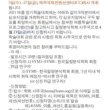
5일(수) - 27일(금), 제주국제컨벤션센터(ICC)에서 개최
됩니다.
2021 여름 정기학술대회에는 아래와 같이 9개분야에서
심포지엄을 개최하려고 하며, 각 심포지엄에서 구두 발
표를 희망하시는 회원님께서는 첨부한 여름학술대회
프로그램(안)을 참고하시고 질량분석학회 사무국으로
4
월 23일(금)까지 신청
하시기 바랍니다.
학술대회 관련 문의 사항은 학회 사무국으로 연락 주시
기 바랍니다.
회원여러분의 많은 참여를 부탁드립니다.
- 아 래 -
- 발표시간: 20분 (질의응답 포함)
- 신청자격: 1) SYM1~SYM8 - 한국질량분석학회 회원
_'PI급 연구자'
2) SYM9 - 한국질량분석학회 회원_'1년 이내 박
사학위 취득 예정자~박사후 연구원
(or 신진 PI급 연구자)'
- 신청방법:
① 접수 : 학회 사무국(
ksms@ksms.org
)으로 이메일 신청
② 신청제목 : 신청접수 시, 이메일 제목은 'KSMS_여름_
세션(세션번호)_신청자명(소속)'으로 발송
예) KSMS_여름_세션3_홍길동(길동회사)