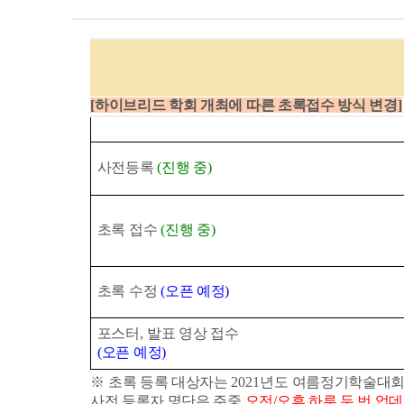
[
하이브리드 학회 개최에 따른 초록접수 방식 변경
]
사전등록
(
진행 중
)
초록 접수
(
진행 중
)
초록 수정
(
오픈 예정
)
포스터
,
발표 영상 접수
(
오픈 예정
)
※
초록 등록 대상자는
2021
년도 여름정기학술대회
사전 등록자 명단은 주중
오전
/
오후 하루 두 번 업