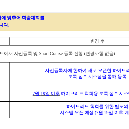
황에 맞추어 학술대회를
니다
.
변경 후
트에서 사전등록 및
Short Course
등록 진행
(
변경사항 없음
)
사전등록자에 한하여 새로 오픈한 하이브
초록 접수 시스템을 통해 등록
7
월
19
일 이후
하이브리드 학회용 초록 접수 시스
하이브리드 학회를 위한 별도의
시스템 오픈 예정
(7
월
19
일 이후 