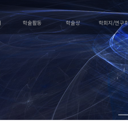
개
학술활동
학술상
학회지/연구