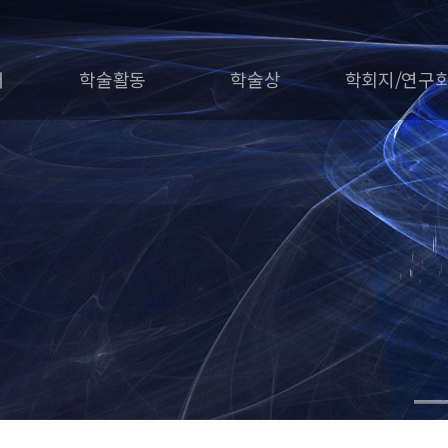
개
학술활동
학술상
학회지/연구