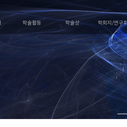
개
학술활동
학술상
학회지/연구