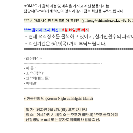
AOMSC
에 참석 예정 및 계획을 가지고 계신 분들께서는
담당자
(E-mail)
에게 하단의 양식과 같이 참석 회신을 부탁드립니다
.
*** 시마즈사이언티픽코리아 홍영민 (ymhong@shimadzu.co.kr, +82-10-26
**** 참가자 조사 회신:
~6월 19일(목)까지
・현재 석식장소를 물색하고 있어서, 참가인원수의 파악
・회신기한은 6/19(목) 까지 부탁드립니다.
====================================================
<
회신양식
>
----------------------------------------------------------------
-
-
이 름
:
-
소 속(직책)
:
-
연락처
(핸드폰):
-
이메일:
----------------------------------------------------------------
▸
한국인의 밤 (Korean Night at Ishigaki island)
-
일 자
:
2025
년 6월 24일(화), 오후 7시-9시
-
장 소
:
이시가키 시내(장소는 추후 개별안내) / 추후 공지 예정
- 신청방법: e-mail 또는 문자로 아래의 내용을 회신.