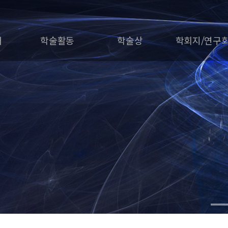
개
학술활동
학술상
학회지/연구