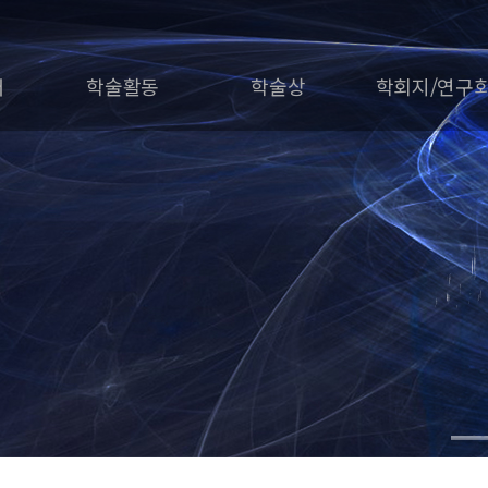
개
학술활동
학술상
학회지/연구