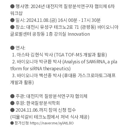
● 행사명
: 2024
년 대전지역 질량분석연구자 협의체
6
차
워크샵
● 일시
: 2024.11.08.(
금
) 16
시
00
분
- 17
시
30
분
● 장소
:
대전시 유성구 테크노
2
로
71 (
관평동
)
바이오니아
글로벌센터 공장동
1
층 강의실
Innovation
● 연사
:
1.
아스타 김현식 박사
(TGA TOF-MS
개발과 활용
)
2.
바이오니아 박규환 박사
(Analysis of SAMiRNA, a pla
tform for siRNA therapeutics)
3.
바이오니아 백선종 박사
(
휴대용 가스크로마토그래프
개발과 활용
)
● 주관
:
대전지역 질량분석연구자 협의체
● 후원
:
한국질량분석학회
●
2024.11.06.
까지 참여 신청 접수
(
띠울석갈비 테크노점에서 저녁 식사 제공
)
● 참가신청
: https://naver.me/xylAtL8O