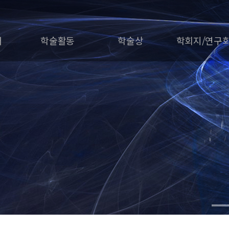
개
학술활동
학술상
학회지/연구