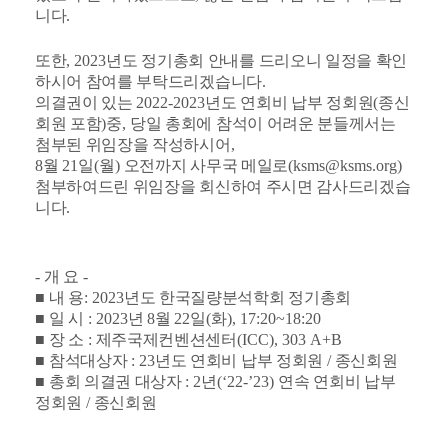
니다
.
또한
, 2023
년도 정기총회 안내를 드리오니 일정을 확인
하시어 참여를 부탁드리겠습니다
.
의결권이 있는
2022-2023
년도 연회비 납부 정회원
(
종신
회원 포함
)
중
,
당일 총회에 참석이 어려운 분들께서는
첨부된 위임장을 작성하시어
,
8
월
21
일
(
월
)
오전까지 사무국 메일로
(ksms@ksms.org)
첨부하여드린 위임장을 회신하여 주시면 감사드리겠습
니다
.
-
개 요
-
■
내 용
: 2023
년도 한국질량분석학회 정기총회
■
일 시
: 2023
년
8
월
22
일
(
화
), 17:20~18:20
■
장 소
:
제주국제컨벤션센터
(ICC), 303 A+B
■
참석대상자
: 23
년도 연회비 납부 정회원
/
종신회원
■
총회 의결권 대상자
: 2
년
(‘22-’23)
연속 연회비 납부
정회원
/
종신회원