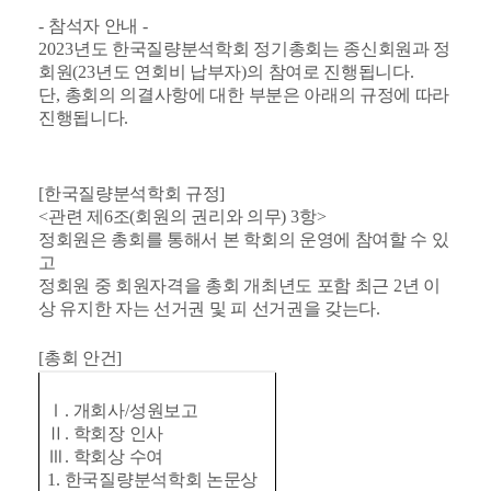
-
참석자 안내
-
2023
년도 한국질량분석학회 정기총회는 종신회원과 정
회원
(23
년도 연회비 납부자
)
의 참여로 진행됩니다
.
단
,
총회의 의결사항에 대한 부분은 아래의 규정에 따라
진행됩니다
.
[
한국질량분석학회 규정
]
<
관련 제
6
조
(
회원의 권리와 의무
) 3
항
>
정회원은 총회를 통해서 본 학회의 운영에 참여할 수 있
고
정회원 중 회원자격을 총회 개최년도 포함 최근
2
년 이
상 유지한 자는 선거권 및 피 선거권을 갖는다
.
[
총회 안건
]
Ⅰ
.
개회사
/
성원보고
Ⅱ
.
학회장 인사
Ⅲ
.
학회상 수여
1.
한국질량분석학회 논문상