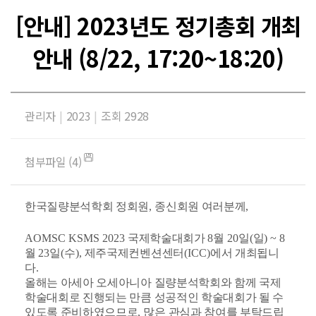
[안내] 2023년도 정기총회 개최
안내 (8/22, 17:20~18:20)
관리자
|
2023
|
조회 2928
첨부파일 (4)
한국질량분석학회 정회원
,
종신회원 여러분께
,
AOMSC KSMS 2023
국제학술대회가
8
월
20
일
(
일
) ~ 8
월
23
일
(
수
),
제주국제컨벤션센터
(ICC)
에서 개최됩니
다
.
올해는 아세아 오세아니아 질량분석학회와 함께 국제
학술대회로 진행되는 만큼 성공적인 학술대회가 될 수
있도록 준비하였으므로
,
많은 관심과 참여를 부탁드립