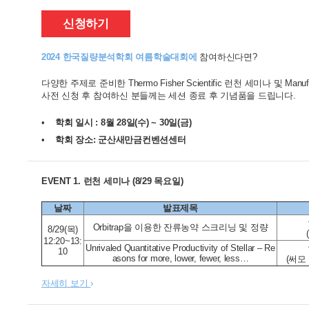
신청하기
2024
한국질량분석학회 여름학술대회에
참여하신다면?
다양한 주제로 준비한 Thermo Fisher Scientific 런천 세미나 및 Manuf
사전 신청 후 참여하신 분들께는 세션 종료 후 기념품을 드립니다.
•
학회 일시
: 8
월
28
일
(
수
) ~ 30
일
(
금
)
•
학회 장소
:
군산새만금컨벤션센터
EVENT 1.
런천
세미나
(8/29
목요일
)
날짜
발표제목
Orbitrap을 이용한 잔류농약 스크리닝 및 정량
8/29(목)
12:20~13:
Unrivaled Quantitative Productivity of Stellar – Re
10
asons for more, lower, fewer, less…
(써모
자세히 보기
›