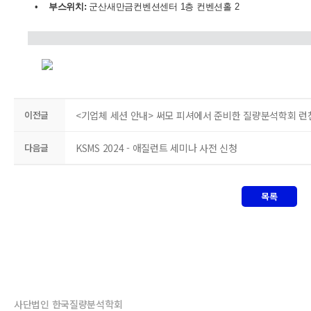
•
부스위치
:
군산새만금컨벤션센터 1층 컨벤션홀 2
이전글
<기업체 세션 안내> 써모 피셔에서 준비한 질량분석학회 
다음글
KSMS 2024 - 애질런트 세미나 사전 신청
목록
사단법인 한국질량분석학회