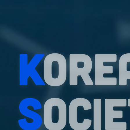
K
ore
S
oci