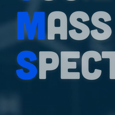
M
as
S
pec