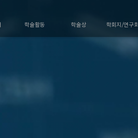
개
학술활동
학술상
학회지/연구