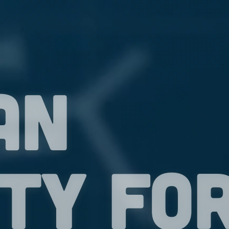
an
ety fo