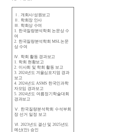
Ⅰ
.
개회사
/
성원보고
Ⅱ
.
학회장 인사
Ⅲ
.
학회상 수여
1.
한국질량분석학회 논문상 수
여
2.
한국질량분석학회
MSL
논문
상 수여
Ⅳ
.
학회 활동 경과보고
1.
학회 현황보고
2.
이사회 및 학회 활동 보고
3. 2024
년도 겨울심포지엄 경과
보고
4. 2024
년도
ASMS
한국인과학
자모임 경과보고
5. 2024년도 여름정기학술대회
경과보고
Ⅴ
. 한국질량분석학회 수석부회
장 선거 일정 보고
Ⅵ
.
2023
년도 결산 및
2025
년도
예산
(
안
)
승인