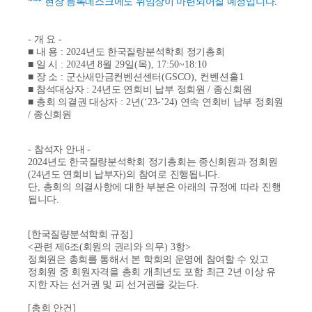
*** 현장 등록데스크에도 위임장이 마련되어질 예정입니다.
-
개 요
-
■
내 용
: 2024
년도 한국질량분석학회 정기총회
■
일 시
: 2024
년
8
월
29
일
(목
), 17:50~18:10
■
장 소
:
군산새만금컨벤션센터
(GSCO), 컨벤션홀1
■
참석대상자
: 24
년도 연회비 납부 정회원
/
종신회원
■
총회 의결권 대상자
: 2
년
(‘23-’24)
연속 연회비 납부 정회원
/
종신회원
-
참석자 안내
-
2024
년도 한국질량분석학회 정기총회는 종신회원과 정회원
(24
년도 연회비 납부자
)
의 참여로 진행됩니다
.
단
,
총회의 의결사항에 대한 부분은 아래의 규정에 따라 진행
됩니다
.
[
한국질량분석학회 규정
]
<
관련 제
6
조
(
회원의 권리와 의무
) 3
항
>
정회원은 총회를 통해서 본 학회의 운영에 참여할 수 있고
정회원 중 회원자격을 총회 개최년도 포함 최근
2
년 이상 유
지한 자는 선거권 및 피 선거권을 갖는다
.
[
총회 안건
]