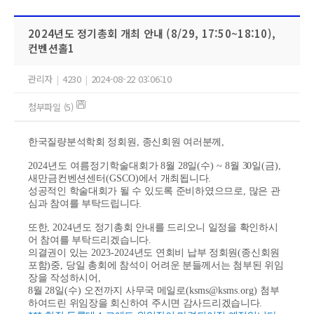
2024년도 정기총회 개최 안내 (8/29, 17:50~18:10),
컨벤션홀1
관리자
|
4230
|
2024-08-22 03:06:10
첨부파일 (5)
한국질량분석학회 정회원
,
종신회원 여러분께
,
2024년도 여름정기학술대회
가
8
월 28
일
(수
) ~ 8
월 30
일
(금
),
새만금
컨벤션센터
(GSCO)
에서 개최됩니다
.
성공적인 학술대회가 될 수 있도록 준비하였으므로
,
많은 관
심과 참여를 부탁드립니다
.
또한
, 2024
년도 정기총회 안내를 드리오니 일정을 확인하시
어 참여를 부탁드리겠습니다
.
의결권이 있는
2023-2024
년도 연회비 납부 정회원
(
종신회원
포함
)
중
,
당일 총회에 참석이 어려운 분들께서는 첨부된 위임
장을 작성하시어
,
8
월
28
일
(수
)
오전까지 사무국 메일로
(ksms@ksms.org)
첨부
하여드린 위임장을 회신하여 주시면 감사드리겠습니다
.